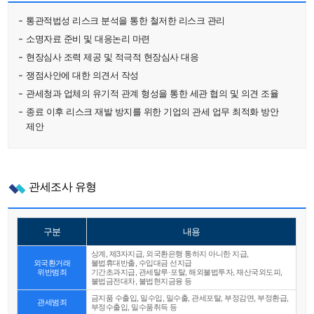
통관적법성 리스크 분석을 통한 철저한 리스크 관리
소명자료 준비 및 대응논리 마련
현장심사 조력 제공 및 적극적 현장심사 대응
쟁점사안에 대한 의견서 작성
관세청과 업체의 유기적 관계 형성을 통한 세관 협의 및 의견 조율
종료 이후 리스크 재발 방지를 위한 기업의 관세 업무 최적화 방안
제안
관세조사 유형
구분
내용
상계, 제3자지급, 외국환은행 통하지 아니한 지급,
외국환거래
불법휴대반출, 수입대금 선지급
위반범죄
기간초과지급, 관세탈루·포탈, 해외불법투자, 재산국외도피,
불법금전대차, 불법현지금융 등
금지품 수출입, 밀수입, 밀수출, 관세포탈, 부정감면, 부정환급,
관세범죄
부정수출입, 밀수품취득 등