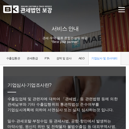
서비스 안내
관세∙무역∙물류 종합컨설팅 제공
"Best your partner"
수출입통관
관세환급
FTA
검역 및 검사
AEO
기업심사 및 조사대리
기업심사·기업조사란?
수출입업체 및 관련자에 대하여 「관세법」등 관련법령 등에 의한
관세납부와 기타 수출입행위의 통관적법성 준수여부를
기업심사계획에 의하여 서면심사 또는 실지 심사하는것 입니다.
밀수·관세포탈·부정수입 등 관세사범, 공항·항만에서 발생하는
마약사범, 원산지 위반 및 전략물자 불법수출입 등 대외무역사범,